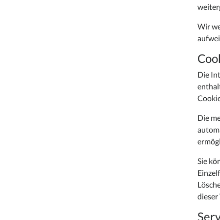
weiter
Wir we
aufwei
Coo
Die In
enthal
Cookie
Die me
automa
ermögl
Sie kö
Einzel
Lösche
dieser
Serv