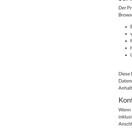
Der Pr
Browse
Diese 
Datenq
Anhalt
Kon
Wenn S
inklus
Anschl