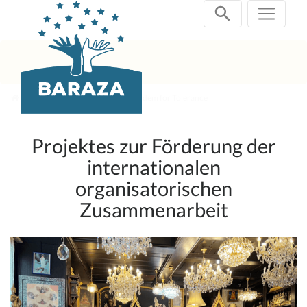
Zum
Inhalt
springen
aktuelle Projekte
CCP Tandem for Tolerance
Projektes zur Förderung der
internationalen
organisatorischen
Zusammenarbeit