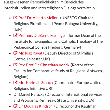
ausgewiesenen Persönlichkeiten im Bereich des
interkulturellen und interreligiösen Dialogs vermitteln.
Prof. Dr. Alberto Melloni
(UNESCO Chair for
Religious Pluralism and Peace, Bologna University,
Italy)
Prof. em. Dr. Bernd Feininger
(former Dean of the
Institute for Evangelical and Catholic Theology of the
Pedagogical College Freiburg, Germany)
Mr. Riaz Ravat
(Deputy Director of St Philip‘s
Centre, Leicester, UK)
Rev. Prof. Dr. Christiaan Vonck
(Rector of the
Faculty for Comparative Study of Religions, Antwerp,
Belgium)
Mrs Karimah Stauch
(Coordinator Europe United
Religions Initiative URI)
Dr. Daniel Paracka (Director of International Services
and Programs, Kennesaw State University, USA)
Dr. Douglas Kindschi
(Director of the Kaufman