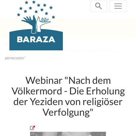
Zum
Inhalt
springen
Abgeschlossene Projekte
2021 Webinar "After genocide - The Yezidis recovery from religious
persecution"
Webinar "Nach dem
Völkermord - Die Erholung
der Yeziden von religiöser
Verfolgung"